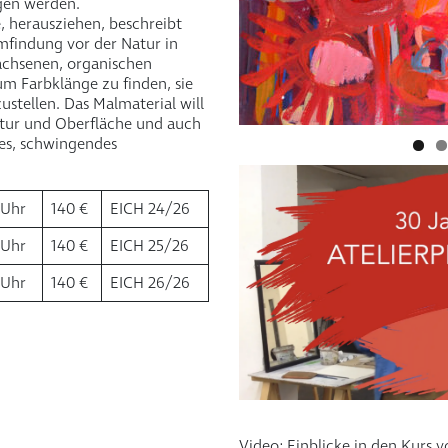
gen werden.
e, herausziehen, beschreibt
mfindung vor der Natur in
achsenen, organischen
rum Farbklänge zu finden, sie
ustellen. Das Malmaterial will
uktur und Oberfläche und auch
tes, schwingendes
7 Uhr
140 €
EICH 24/26
7 Uhr
140 €
EICH 25/26
7 Uhr
140 €
EICH 26/26
Video: Einblicke in den Kurs 