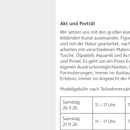
Akt und Porträt
Wir setzen uns mit den großen klas
bildenden Kunst auseinander, Figur
und mit der Natur gearbeitet, na
arbeiten mit verschiedenen Material
Tusche, Ölpastell, Aquarell und Acr
und Pinsel. Es geht um ein freies 
eigenen Ausdrucksmöglichkeiten, 
Formulierungen, immer im Austaus
Erlebnis, immer im Angesicht der F
Modellgebühr nach Teilnehmerzah
Samstag
11 – 17 Uhr
7
26.9.26
Samstag
11 – 17 Uhr
7
21.11.26