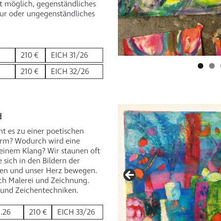
t möglich, gegen­ständliches
ur oder ungegenständliches
210 €
EICH 31/26
210 €
EICH 32/26
d
t es zu einer poetischen
orm? Wodurch wird eine
inem Klang? Wir staunen oft
sich in den Bildern der
ren und unser Herz bewegen.
ch Malerei und Zeichnung.
 und Zeichentechniken.
9.26
210 €
EICH 33/26