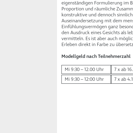
eigenständigen Formu­lierung im B
Proportion und räum­liche Zusam
konstruktive und dennoch sinnlich
Auseinander­set­zung mit dem mens
Einfühlungsvermögen ganz besonde
den Ausdruck eines Gesichts als le
vermitteln. Es ist aber auch mögli
Erleben direkt in Farbe zu überset
Modellgeld nach Teilnehmerzahl
Mi 9:30 – 12.00 Uhr
7 x ab 16
Mi 9:30 – 12:00 Uhr
7 x ab 4.