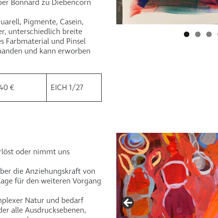
ber Bonnard zu Diebencorn
uarell, Pigmente, Casein,
r, unterschiedlich breite
es Farbmaterial und Pinsel
orhanden und kann erworben
40 €
EICH 1/27
erlöst oder nimmt uns
 über die Anziehungskraft von
lage für den weiteren Vorgang
mplexer Natur und bedarf
der alle Ausdrucksebenen,