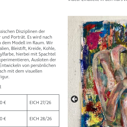
sischen Disziplinen der
 und Porträt. Es wird nach
ch dem Modell im Raum. Wir
ien, Bleistift, Kreide, Kohle,
ylfarbe, hierbei mit Spachtel
Experimentieren, Ausloten der
Entwickeln von persönlichen
ch mit dem visuellen
igur.
l
0 €
EICH 27/26
0 €
EICH 28/26