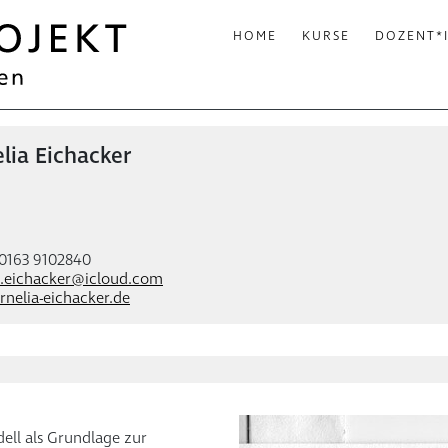
HOME
KURSE
DOZENT*
lia Eichacker
 0163 9102840
a.eichacker@icloud.com
nelia-eichacker.de
ell als Grundlage zur