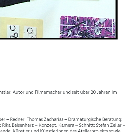
Künstler, Autor und Filmemacher und seit über 20 Jahren im
ber – Redner: Thomas Zacharias – Dramaturgische Beratung:
 Rika Beisenherz – Konzept, Kamera – Schnitt: Stefan Zeiler –
kende: Künstler und Künstlerinnen des Atelierprojekts sowie