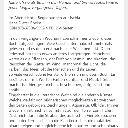
halte ich sie als Buch in den Händen und bin verzaubert wie in
jenen längst vergangenen Tagen.
„
Im Abendlicht – Begegnungen auf Ischia
Hans Dieter Eheim
ISBN 978-37504-9552-4 PB, 264 Seiten
In den vergangenen Wochen habe ich immer wieder dieses
Buch aufgeschlagen. Viele Geschichten habe ich mehrmals
gelesen und es doch erst nach einer Weile bemerkt. Denn
jedesmal hat mich etwas anderes fortgetragen. Manchmal
waren es die Pflanzen, der Duft von Jasmin und Akazien, das
Rauschen der Blätter im Wind, manchmal das Licht, die
Farben, das Meer, oft die Menschen und ihr Leben.
So viele verschiedene Fenster öffnen sich in diesem Buch. Ein
Erzähler, der mit Worten Farben sichtbar und Musik hörbar
macht, hat hier geschrieben, beschrieben, aufgezählt und
erzählt.
Eingebettet in die literarische Welt sind die anderen Künste.
Welche Vielfalt von bildnerischen Möglichkeiten ist zwischen
den Seiten geborgen, Zeichnungen, Aquarelle, Ölbilder. Immer
wieder nimmt mich eines mit mit auf den Torre, zum Hafen,
lässt mich durch die Straßen des arabischen Viertels spazieren
und in der Ferne sehe ich die Maultiertreiber, die mulattieri
hinaufsteigen und zugleich gehe ich hinunter und sehe hinaus