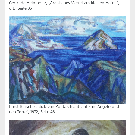
Gertrude Helmholtz, „Arabisches Viertel am kleinen Hafen“,
o.J., Seite 35
Ernst Bursche „Blick von Punta Chiariti auf Sant’Angelo und
den Torre“, 1972, Seite 46