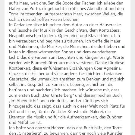
auf’s Meer, weit draußen die Boote der Fischer. Ich erlebe den
Hafen von Porto, eingetaucht in rötliches Abendlicht und den
Torre im tosenden, aufgebrachten Meer, zwischen Wellen, die
sich an den schroffen Felsen brechen.
In Gedanken sitze ich neben dem Autor an einer Häuserecke
und lausche der Musik in den Geschichten, dem Kontrabass,
Neapolitanischen Liedern, Opernarien und Klaviertönen. Ich
bin verzaubert und beginne zu träumen. Ich treffe die Maler
und Malerinnen, die Musiker, die Menschen, die dort leben und
lebten in dieser wärmenden Sonne und dem wunderbaren
Licht, das die Farben zum Leuchten und klingen bringt. Worte
werden wie Blumenblätter um mich verstreut. Danke für diese
Kostbarkeit, diese einfühlsamen Erzählungen über Agnesina,
Ciruzze, die Fischer und viele andere. Geschichten, Gedanken,
Gespräche, die unmerklich anstiften zum Denken und mit sich
selbst ins Gespräch zu kommen. Lebensgeschichten, die
berühren und nachdenklich machen. Ich wünsche mir, dass
zum ersten Buch „Der Ginsterberg“ und diesem reichen Buch
„Im Abendlicht“ noch ein drittes und zukünftiges sich
hinzugesellt, das zeigt, dass auch in dieser Welt noch Platz für
Zeit und Liebe, für die Welt der Künste, die Malerei, die
Literatur, die Musik und für die Aufmerksamkeit, das Zuhören
und Mitfühlen ist.
Ich hoffe von ganzem Herzen, dass das Buch hilft, den Torre,
den „Ginsterberg“, zu bewahren, damit er noch viele Künstler